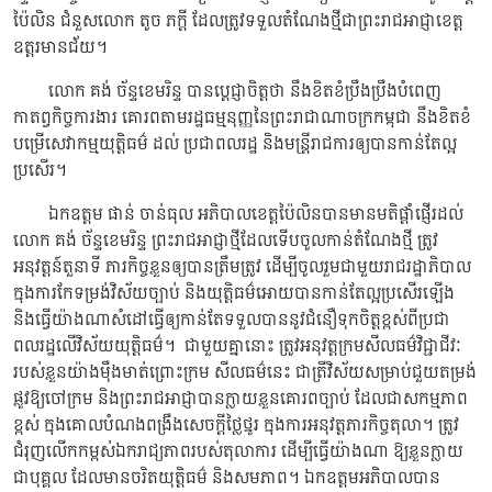
ប៉ៃលិន ជំនួសលោក តូច ភក្តី ដែលត្រូវទទួលតំណែងថ្មីជាព្រះរាជអាជ្ញាខេត្ត
ឧត្តរមានជ័យ។
លោក គង់ ច័ន្ទខេមរិន្ទ បានប្តេជ្ញាចិត្តថា នឹងខិតខំប្រឹងប្រឹងបំពេញ
កាតព្វកិច្ចការងារ គោរពតាមរដ្ឋធម្មនុញ្ញនៃព្រះរាជាណាចក្រកម្ពុជា នឹងខិតខំ
បម្រើសេវាកម្មយុត្តិធម៌ ដល់ ប្រជាពលរដ្ឋ និងមន្ត្រីរាជការឲ្យបានកាន់តែល្អ
ប្រសើរ។
ឯកឧត្តម ផាន់ ចាន់ធុល អភិបាលខេត្តប៉ៃលិនបានមានមតិផ្តាំផ្ញើរដល់
លោក គង់ ច័ន្ទខេមរិន្ទ ព្រះរាជអាជ្ញាថ្មីដែលទើបចូលកាន់តំណែងថ្មី ត្រូវ
អនុវត្តន៍តួនាទី ភារកិច្ចខ្លួនឲ្យបានត្រឹមត្រូវ ដើម្បីចូលរួមជាមួយរាជរដ្ឋាភិបាល
ក្នុងការកែទម្រង់វិស័យច្បាប់ និងយុត្តិធម៌អោយបានកាន់តែល្អប្រសើរឡើង
និងធ្វើយ៉ាងណាសំដៅធ្វើឲ្យកាន់តែទទួលបាននូវជំនឿទុកចិត្តខ្ពស់ពីប្រជា
ពលរដ្ឋលើវិស័យយុត្តិធម៌។ ជាមួយគ្នានោះ ត្រូវអនុវត្តក្រមសីលធម៌វិជ្ជាជីវៈ
របស់ខ្លួនយ៉ាងម៉ឹងមាត់ព្រោះក្រម សីលធម៌នេះ ជាត្រីវិស័យសម្រាប់ជួយតម្រង់
ផ្លូវឱ្យចៅក្រម និងព្រះរាជអាជ្ញាបានក្លាយខ្លួនគោរពច្បាប់ ដែលជាសកម្មភាព
ខ្ពស់ ក្នុងគោលបំណងពង្រឹងសេចក្តីថ្លៃថ្នូរ ក្នុងការអនុវត្តភារកិច្ចតុលា។ ត្រូវ
ជំរុញលើកកម្ពស់ឯករាជ្យភាពរបស់តុលាការ ដើម្បីធ្វើយ៉ាងណា ឱ្យខ្លួនក្លាយ
ជាបុគ្គល ដែលមានចរិតយុត្តិធម៌ និងសមភាព។ ឯកឧត្តមអភិបាលបាន