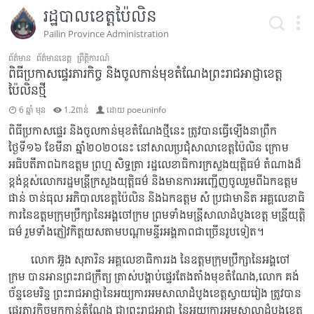
រដ្ឋបាលខេត្តប៉ៃលិន
Pailin Province Administration
ព័ត៌មាន
ព័ត៌មានខេត្ត
ព្រឹត្តិការណ៍
ពិធីប្រកាសផ្ទេរភារកិច្ច និងចូលកាន់មុខតំណែងព្រះរាជអាជ្ញាខេត្ត
ប៉ៃលិនថ្មី
6 ឆ្នាំ មុន
1.2ពាន់
ដោយ
poeuninfo
ពិធីប្រកាសផ្ទេរ និងចូលកាន់មុខតំណែងថ្មីនេះ ត្រូវបានធ្វើឡើងនាព្រឹក
ថ្ងៃទី១៦ ខែមីនា ឆ្នាំ២០២០នេះ នៅសាលប្រជុំសាលាខេត្តប៉ៃលិន ក្រោម
អធិបតីភាពឯកឧត្តម ព្រហ្ម សិទ្ធត្រា រដ្ឋលេខាធិការក្រសួងយុត្តិធម៌ តំណាងដ៏
ខ្ពង់ខ្ពស់លោករដ្ឋមន្ត្រីក្រសួងយុត្តិធម៌ និងមានការអញ្ជើញចូលរួមពីឯកឧត្តម
ផាន់ ចាន់ធុល អភិបាលខេត្តប៉ៃលិន និងឯកឧត្តម សំ ប្រជាមានិត អគ្គលេខាធិ
ការនៃឧត្តមក្រុមប្រឹក្សានៃអង្គចៅក្រម ព្រមទាំងមន្ត្រីសាលាដំបូងខេត្ត មន្ត្រីយុត្តិ
ធម៌ រួមទាំងភ្ញៀវកិត្តយសតាមបណ្តាមន្ទីរអង្គភាពជាច្រើនរូបទៀត។
លោក អ៊ួង សុភារិន អគ្គលេខាធិការរង នៃឧត្តមក្រុមប្រឹក្សានៃអង្គចៅ
ក្រម បានអានព្រះរាជក្រឹត្យ ត្រាស់បង្គាប់ផ្ទេរតែងតាំងមុខតំណែង,លោក គង់
ច័ន្ទខេមរិន្ទ ព្រះរាជអាជ្ញានៃអយ្យការអមសាលាដំបូងខេត្តស្វាយរៀង ត្រូវបាន
ផ្ទេរភារកិច្ចមកកាន់តំណែង ជាព្រះរាជអាជ្ញា នៃអយ្យការអមសាលាដំបូងខេត្ត