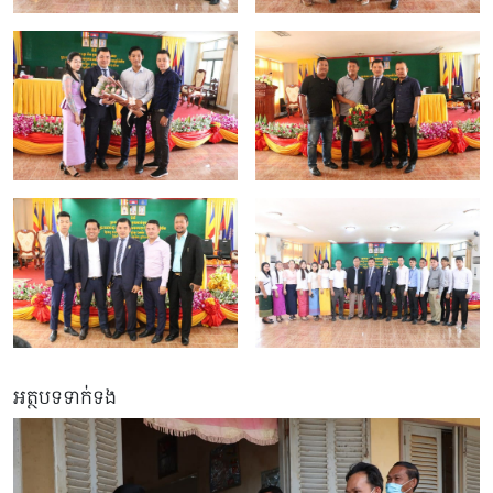
អត្ថបទទាក់ទង