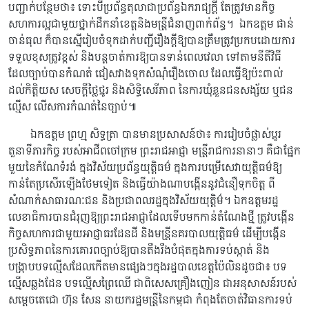
បញ្ជាក់បន្ថែមថា៖ ទោះបីប្រព័ន្ធតុលាជាប្រព័ន្ធឯករាជ្យក្តី តែត្រូវមានកិច្ច
សហការល្អជាមួយថ្នាក់ដឹកនាំខេត្តនិងមន្ត្រីជំនាញពាក់ព័ន្ធ។ ឯកឧត្តម ផាន់
ចាន់ធុល ក៏បានស្នើរៀបចំទុកដាក់បញ្ជីរឿងក្តីឱ្យបានត្រឹមត្រូវប្រកបដោយការ
ទទួលខុសត្រូវខ្ពស់ និងបន្តចាត់ការឱ្យបានទាន់ពេលវេលា ទៅតាមនីតីវិធី
ដែលច្បាប់បានកំណត់ ជៀសវាងទុកសំណុំរឿងចោល ដែលធ្វើឱ្យប៉ះពាល់
ដល់កិត្តិយស សេចក្តីថ្លៃថ្នូរ និងសិទ្ធិសេរីភាព នៃការឃុំខ្លួនជនសង្ស័យ ឬជន
ល្មើស លើសការកំណត់នៃច្បាប់៕
ឯកឧត្តម ព្រហ្ម សិទ្ធត្រា បានមានប្រសាសន៍ថា៖ ការរៀបចំផ្លាស់ប្តូរ
តួនាទីភារកិច្ច របស់អាជីពចៅក្រម ព្រះរាជអាជ្ញា មន្ត្រីរាជការនានាៗ គឺជាផ្នែក
មួយនៃកំណែទំរង់ ក្នុងវិស័យប្រព័ន្ធយុត្តិធម៌ ក្នុងការបម្រើសេវាយុត្តិធម៌ឱ្យ
កាន់តែប្រសើរឡើងថែមទៀត និងធ្វើយ៉ាងណាបង្កើននូវជំនឿទុកចិត្ត ពី
សំណាក់សាធារណៈជន និងប្រជាពលរដ្ឋក្នុងវិស័យយុត្តិម៌។ ឯកឧត្តមរដ្ឋ
លេខាធិការបានជំរុញឱ្យព្រះរាជអាជ្ញាដែលទើបមកកាន់តំណែងថ្មី ត្រូវបង្កើន
កិច្ចសហការជាមួយអាជ្ញាធរដែនដី និងមន្ត្រីនគរបាលយុត្តិធម៌ ដើម្បីបង្កើន
ប្រសិទ្ធភាពនៃការគោរពច្បាប់ឱ្យបានតឹងរឹងបំផុតក្នុងការទប់ស្កាត់ និង
បង្ក្រាបបទល្មើសដែលកើតមានផ្សេងៗក្នុងរដ្ឋបាលខេត្តប៉ៃលិនដូចជា៖ បទ
ល្មើសឆ្លងដែន បទល្មើសព្រៃឈើ ជាពិសេសគ្រឿងញៀន ជាអនុសាសន៍របស់
សម្តេចតេជោ ហ៊ុន សែន នាយករដ្ឋមន្ត្រីនៃកម្ពុជា កំពុងតែចាត់វិធានការទប់