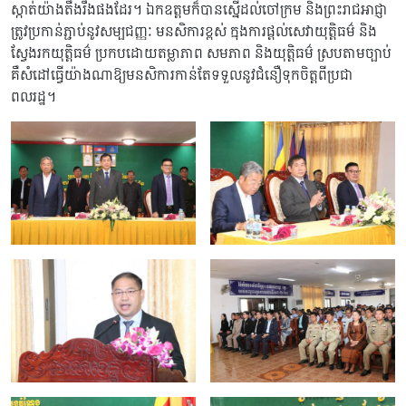
ស្កាត់យ៉ាងតឹងរឹងផងដែរ។ ឯកឧត្តមក៏បានស្នើដល់ចៅក្រម និងព្រះរាជអាជ្ញា
ត្រូវប្រកាន់ភ្ជាប់នូវសម្បជញ្ញៈ មនសិការខ្ពស់ ក្នុងការផ្តល់សេវាយុត្តិធម៌ និង
ស្វែងរកយុត្តិធម៌ ប្រកបដោយតម្លាភាព សមភាព និងយុត្តិធម៌ ស្របតាមច្បាប់
គឺសំដៅធ្វើយ៉ាងណាឱ្យមនសិការកាន់តែទទួលនូវជំនឿទុកចិត្តពីប្រជា
ពលរដ្ឋ។