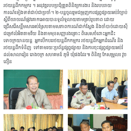
រថយន្តដឹកកម្មករ ។ អនុវត្តរបបប្រជុំត្រួតពិនិត្យការងារ និងរបបរាយ
ការណ៍ទៀងទាត់ជាប់ជាប្រចាំ។ ២-បន្តចូលរួមជម្រុញការផ្សព្វផ្សាយអប់រំច្បាប់
ស្តីពីចរាចរណ៍ផ្លូវគោកអោយបានទូលំទូលាយតាមគ្រប់រូបភាព ដោយ
ជ្រើសរើសខ្លឹមសារអប់រំស្របតាមសភាពការណ៍ជាក់ស្តែង និងចាំបាច់ដោយស៊ី
ជម្រៅលំអិតតាមវ័យ និងតាមមុខសញ្ញារងគ្រោះ ពិសេសចំពោះអ្នកជិះ
ទោចក្រយានយន្ត អ្នកបើកបររថយន្តដឹកកម្មករ រថយន្តដឹកអ្នកដំណើរ និង
រថយន្តដឹកទំនិញ ទៅតាមរយៈប្រព័ន្ធផ្សព្វផ្សាយ និងការចុះផ្សព្វផ្សាយអប់រំ
ដល់សាលារៀន រោងចក្រ សហគមន៍ ភូមិ ឃុំផងដែរ៕ ពិនិត្យ កែសម្រួល៖ វួច
ពឿន