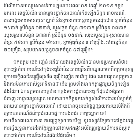
ប៉ៃលិនបានមានប្រសាសន៍ថា៖ ក្នុងរយះពេល ០៩ ខែឆ្នាំ ២០១៩ កន្លង
មកនេះ ខេត្តប៉ៃលិន មានគ្រោះថ្នាក់ចរាចរណ៍កើតឡើងចំនួន ៣០ករណី,
បានបង្កអោយមានរបួស ស្លាប់ និងខូចខាតយាន្តយន្តមានដូចជា៖ ស្លាប់ចំនួន
១៥នាក់ ស្រីចំនួន ០២នាក់, របួសធ្ងន់ ចំនួន ៣១នាក់ ស្រីចំនួន ០៧នាក់
,របួសស្រាលចំនួន ២៣នាក់ ស្រីចំនួន ០៥នាក់, សរុបរបួសធ្ងន់-ស្រាលមាន
ចំនួន ៥៩នាក់ ស្រីចំនួន ១២នាក់, ខូចម៉ូតូចំនួន ៣៧គ្រឿង, រថយន្តចំនួន
២០គ្រឿង, សរុបយានយន្តខូចខាតចំនួន ៥៧គ្រឿង។
ឯកឧត្តម ចេង ញ៉េន់ អភិបាលរងខេត្តប៉ៃលិនបានមានប្រសាសន៍ថា៖
គ្រោះថ្នាក់ចរាចរណ៍នៅក្នុងខេត្តប៉ៃលិន ភាគច្រើនគឺបណ្តាលមកពីកត្តាមនុស្ស
ក្រោមឥទ្ធិពលនៃគ្រឿងស្រវឹង គ្រឿងញៀន ការវ៉ាឬ ជែង ដោយគ្មានសុវត្ថភាព
និងការមិនគោរពសិទ្ធអាទិទាពជាដើម ព្រមទាំងមានកត្តាផ្លូវមួយចំនួនទៀត
ផងដែរ។ ឯកឧត្តមបានបន្តថា៖ កន្លងមក រដ្ឋបាលខេត្ត ក៏ដូចជាអង្គភាព
ជំនាញ អាជ្ញាធរមូលដ្ឋាន មានការយកចិត្តទុកដាក់ខ្ពស់លើការងារទប់ស្កាត់កុំ
អោយមានគ្រោះថ្នាក់ចរាចរណ៍ ដោយបានចុះអប់រំផ្សព្វផ្សាយការយល់ដឹងពី
ច្បាប់ចរាចរណ៍ដល់ប្រជាពលរដ្ឋ ការចងបដា ពាក្យស្លោក នៅ
តាមទីសាធារណៈនានា ការផ្សព្វផ្សាយតាមវិទ្យុ​ ទូរទស្សន៍ខ្សែកាបនៅក្នុងខេត្ត
ការធ្វើយុទ្ធនាការដើរដង្ហែរក្បួននៅតាមដងផ្លូវ អប់រំផ្សព្វផ្សាយពីការទប់ស្កាត់
គ្រោះថ្នាក់ចរាចរណ៍នៅលើដងផ្លូវជាដើម។