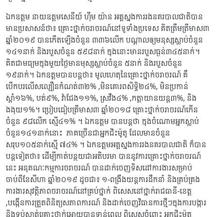
ឯកឧត្តម នាយឧត្តមសេនីយ៍ ហ៊ឹម យ៉ាន អគ្គស្នងការរងនគរបាលជាតិបាន
មានប្រសាសន៍ថា៖​ គ្រោះថ្នាក់ចរាចរណ៍នៅទូទាំងប្រទេស គិតត្រឹមត្រីមាស៣
ឆ្នាំ២០១៩ បានកើតឡើងចំនួន ៣៣៦លើក បណ្តាលឲ្យមនុស្សស្លាប់ចំនួន
១៤១នាក់ និងរបួសចំនួន ៥៩៨នាក់ ក្នុងនោះមានរបួសធ្ងន់៣៤៥នាក់។
គិតជាមធ្យមក្នុងមួយថ្ងៃមានមុស្សស្លាប់ចំនួន ៥នាក់ និងរបួសចំនួន
១៩នាក់។ ឯកឧត្តមបានបន្តថា៖ មូលហេតុនៃគ្រោះថ្នាក់ចរាចរណ៍ គឺ
បើកបរលើសល្បឿនកំណត់៣២% ,មិនគោរពសិទ្ធិ២៤%, មិនប្រកាន់
ស្តាំ១៦%, បត់៩%, វ៉ាជែង១១%, ស្រវឹង៤% ,កត្តាយានយន្ត៣%, និង
ងងុយ១%។ ប្រៀបធៀបត្រីមាស៣ ឆ្នាំ២០១៨ គ្រោះថ្នាក់ចរាចរណ៍កើន
ចំនួន ៩៨លើក ស្មើ៤១% ។ ឯកឧត្តម បានបន្តថា ក្នុងចំណោមអ្នកស្លាប់
ចំនួន១៤១នាក់នោះ ភាគច្រើនជាអ្នកជិះម៉ូតូ ដែលមានចំនួន
សរុប១០៥នាក់ស្មើ ៧៤% ។ ឯកឧត្តមអគ្គស្នងការរងនគរបាលជាតិ ក៏បាន
បន្តទៀតថា៖ ដើម្បីកាត់បន្ថយជាអតិបរមា បាននូវការគ្រោះថ្នាក់ចរាចរណ៍
នេះ អនុគណៈកម្មការចរាចរណ៍ បានដាក់ចេញទិសដៅការងារសម្រាប់
ចាប់ពីខែសីហា ឆ្នាំ២០១៩ ដូចជា៖ ១-ពង្រឹងយន្តការដឹកនាំ និងគ្រប់គ្រង
ការងារសុវត្ថិភាពចរាចរណ៍នៅគ្រប់ថ្នាក់ ពិសេសនៅថ្នាក់រាជធានី-ខេត្ត
,បង្កើនការត្រួតពិនិត្យសភាពការណ៍ និងដាក់ចេញវិធានការថ្មីៗក្នុងការបង្ការ
និងទប់ស្កាត់គ្រោះថ្នាក់អោយបានទាន់ពេល ពិសេសចំពោះ អ្នកជិះម៉ូតូ