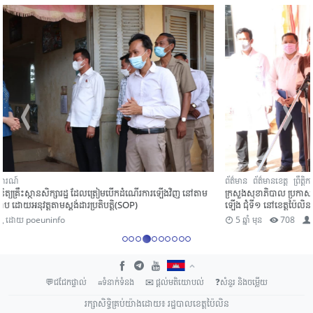
ព័ត៌មាន
ព័ត៌មានខេត្ត
ព្រឹត្តិការណ៍
ក្រសួងសុខាភិបាល ប្រកាសបិទយុទ្ធនាការចាក់វ៉ាក់សាំងកូវីដ-១៩ ជូនប្រជាពលរដ្ឋអាយុ ១៨ឆ្នាំ
ឡើង ជុំទី១ នៅខេត្តប៉ៃលិន
5 ឆ្នាំ មុន
708
ដោយ
poeuninfo
💬ជជែកផ្ទាល់
☎ទំនាក់ទំនង
✉ ផ្តល់មតិយោបល់
❓សំនួរ និង​ចម្លើយ
រក្សាសិទ្ធិគ្រប់យ៉ាងដោយ៖ រដ្ឋបាលខេត្តប៉ៃលិន