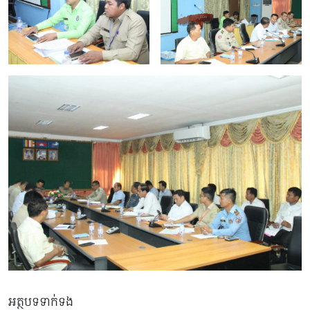
អត្ថបទទាក់ទង