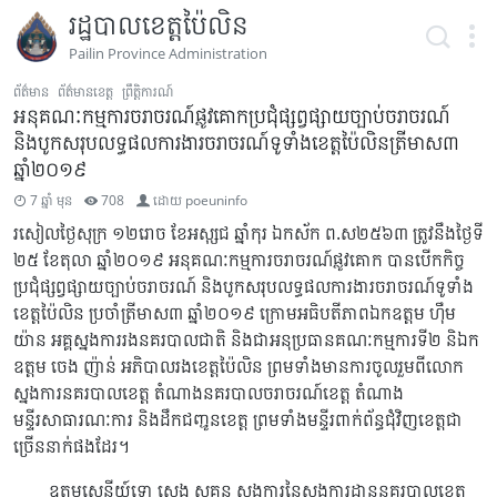
រដ្ឋបាលខេត្តប៉ៃលិន
Pailin Province Administration
ព័ត៌មាន
ព័ត៌មានខេត្ត
ព្រឹត្តិការណ៍
អនុគណៈកម្មការចរាចរណ៍ផ្លូវគោកប្រជុំផ្សព្វផ្សាយច្បាប់ចរាចរណ៍
និងបូកសរុបលទ្ធផលការងារចរាចរណ៍ទូទាំងខេត្តប៉ៃលិនត្រីមាស៣
ឆ្នាំ២០១៩
7 ឆ្នាំ មុន
708
ដោយ
poeuninfo
រសៀលថ្ងៃសុក្រ ១២រោច ខែអស្សុជ ឆ្នាំកុរ ឯកស័ក ព.ស២៥៦៣ ត្រូវនឹងថ្ងៃទី
២៥ ខែតុលា ឆ្នាំ២០១៩ អនុគណៈកម្មការចរាចរណ៍ផ្លូវគោក បានបើកកិច្ច
ប្រជុំផ្សព្វផ្សាយច្បាប់ចរាចរណ៍ និងបូកសរុបលទ្ធផលការងារចរាចរណ៍ទូទាំង
ខេត្តប៉ៃលិន ប្រចាំត្រីមាស៣ ឆ្នាំ២០១៩ ក្រោមអធិបតីភាពឯកឧត្តម ហ៊ឹម
យ៉ាន អគ្គស្នងការរងនគរបាលជាតិ និងជាអនុប្រធានគណៈកម្មការទី២ និឯក
ឧត្តម ចេង ញ៉ាន់ អភិបាលរងខេត្តប៉ៃលិន ព្រមទាំងមានការចូលរួមពីលោក
ស្នងការនគរបាលខេត្ត តំណាងនគរបាលចរាចរណ៍ខេត្ត តំណាង
មន្ទីរសាធារណៈការ និងដឹកជញ្ជូនខេត្ត ព្រមទាំងមន្ទីរពាក់ព័ន្ធជុំវិញខេត្តជា
ច្រើននាក់ផងដែរ។
ឧត្តមសេនីយ៍ទោ សេង សុគន្ធ ស្នងការនៃស្នងការដ្ឋាននគរបាលខេត្ត