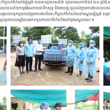
ច្ចចាក់វ៉ាក់សាំងភ្នំស្ពង់ បានមានប្រសាសន៍ថា ក្នុងនាមលោកជំទាវ បាន ស្រីមុ
រស់ជន ដែលបាននាំយកនូវអំណោយជាទឹកសុទ្ធ និងភេសជ្ជៈជូនដល់ក្រុមការងារនា
ារសម្រាលបន្ទុកមួយដល់ក្រុមការងារចំពោះកិច្ចចាក់វ៉ាក់សាំងនៅមណ្ឌលភ្នំស្ពង់ 
់បងប្អូនប្រជាពលរដ្ឋដែលមកទទួលការចាក់វ៉ាក់សាំងនៅក្នុងមណ្ឌលនេះ៕