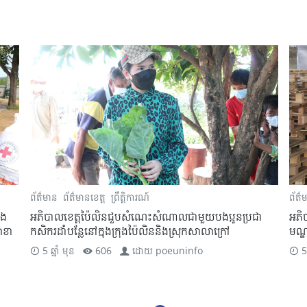
ព័ត៌មាន
ព័ត៌មានខេត្ត
ព្រឹត្តិការណ៍
ព័ត៌
ា
អភិបាលខេត្តប៉ៃលិន ចុះពិនិត្យមើលទីតាំង ត្រៀមសម្រាប់ជា
អភិ
មណ្ឌលធ្វើចត្តាឡីស័ក
និង
ធារា
5 ឆ្នាំ មុន
606
ដោយ
poeuninfo
5 