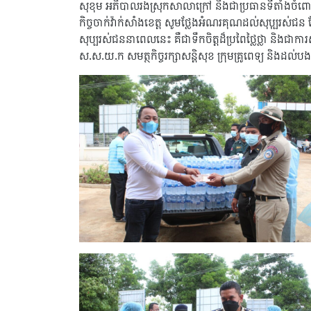
សុខុម អភិបាលរងស្រុកសាលាក្រៅ និងជាប្រធានទីតាំងចំពោះកិ
កិច្ចចាក់វ៉ាក់សាំងខេត្ត សូមថ្លែងអំណរគុណដល់សុប្បុ
សុប្បរស់ជននាពេលនេះ គឺជាទឹកចិត្តដ៏ប្រពៃថ្លៃថ្លា និងជាក
ស.ស.យ.ក សមត្ថកិច្ចរក្សាសន្តិសុខ ក្រុមគ្រូពេទ្យ និងដល