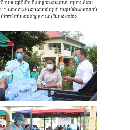
ំ អភិបាលខេត្តប៉ៃលិន និងជាប្រធានអនុគណៈ កម្មការ ចំពោះ
ពេលនេះ។ លោកបានមានប្រសាសន៍បន្តថា ការផ្ដល់អំណោយរបស់
សម្រាប់ចែកទឹកពិសារដល់ក្រុមការងារ ដែលជាយុវជន