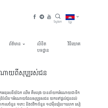
ស្វែងរក
ខ្មែរ
ព័ត៌មាន
លិខិត
វិនិយោគ
បទដ្ឋាន
អំណោយពីសុប្បុរស់ជន
 គឺលោកអនុសេនីយ៍ឯក ឈឹម គឹមលុង បាននាំយកអំណោយជាទឹក
ក្រៅ ខេត្តប៉ៃលិន។អំណោយដែលសុប្បុរសជន យកទៅផ្តល់ជូនដល់
ន១កេះ បាកាសចំនួន ១កេះ និងថវិកាចំនួន ១៨ម៉ឺនរៀល។លោក សៀ