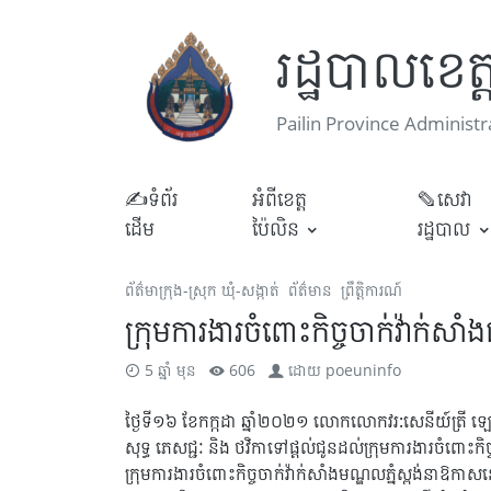
រដ្ឋបាលខេត្
Pailin Province Administr
✍ទំព័រ
អំពីខេត្ត
✎សេវា
ដើម
ប៉ៃលិន
រដ្ឋបាល
ព័ត៌មាក្រុង-ស្រុក ឃុំ-សង្កាត់
ព័ត៌មាន
ព្រឹត្តិការណ៍
ក្រុមការងារចំពោះកិច្ចចាក់វ៉ាក់
5 ឆ្នាំ មុន
606
ដោយ
poeuninfo
ថ្ងៃទី១៦ ខែកក្កដា ឆ្នាំ២០២១ លោកលោកវរ:សេនីយ៍ត្រ
សុទ្ធ ភេសជ្ជៈ និង ថវិកាទៅផ្ដល់ជូនដល់ក្រុមការងារចំពោះ
ក្រុមការងារចំពោះកិច្ចចាក់វ៉ាក់សាំងមណ្ឌលភ្នំស្ពង់នាឱ