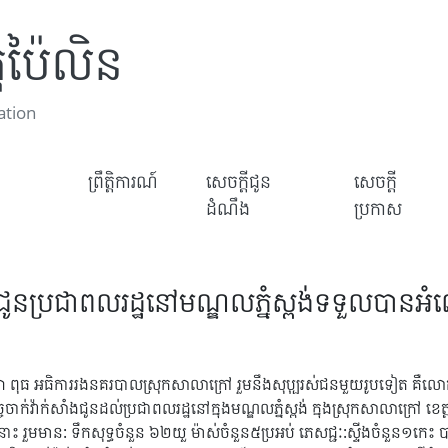
តប៉ៃលិន
ation
ព្រឹត្តិការណ៍
សេចក្តីជូន
សេចក្តី
ដំណឹង
ប្រកាស
សាំងជូនប្រជាពលរដ្ឋនៅមណ្ឌលភ្នំស្ពង់ទទួលបាន
ី ឡោ ពុធ អធិការរងនគរបាលស្រុកសាលាក្រៅ រួមនឹងសុប្បុរស់ជនមួយរូបទៀត
កិច្ចចាក់វ៉ាក់សាំងជូនដល់ប្រជាពលរដ្ឋនៅក្នុងមណ្ឌលភ្នំស្ពង់ ក្នុងស្រុកសាលា
កាសនោះ រួមមាន: ទឹកសុទ្ធចំនួន ៦២យួ ម៉ាស់ចំនួន៥ប្រអប់ ភេសជ្ជៈ:ស្ទីងចំនួ