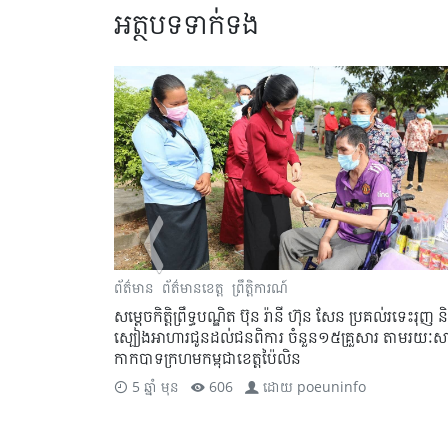
អត្ថបទទាក់ទង
ព័ត៌មាន
ព័ត៌មានខេត្ត
ព្រឹត្តិការណ៍
្រគល់រទេះរុញ និង
អភិបាលខេត្តប៉ៃលិនជួបសំណេះសំណាលជាមួយបងប្អូនប្រជ
ារ តាមរយៈសាខា
កសិករដាំបន្លែនៅក្នុងក្រុងប៉ៃលិននិងស្រុកសាលាក្រៅ
5 ឆ្នាំ មុន
606
ដោយ
poeuninfo