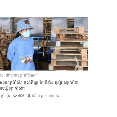
មាន
ព័ត៌មានខេត្ត
ព្រឹត្តិការណ៍
ព័ត៌មាន
ព័ត៌មានខ
បាលខេត្តប៉ៃលិន ចុះដោះស្រាយសំណូមពររបស់ប្រជាកសិករ
អភិបាលខេត្តប៉ៃល
បញ្ហាស្រូវខ្វះខាតទឹក ដោយសារទំនាស់ការប្រើប្រាស់ប្រព័ន្ធ
ជំងឺកូវីដ១៩ ជូន
សាស្ត្រ
5 ឆ្នាំ មុន
ឆ្នាំ មុន
606
ដោយ
poeuninfo