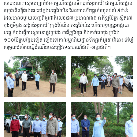
សាធារណៈ។សូមបញ្ជាក់ថា៖ រម្មណីយដ្ឋានទឹកធ្លាក់អូរតាវ៉ៅ ជារម្មណីយដ្ឋាន
ធម្មជាតិល្បីជាងគេ នៅក្នុងខេត្តប៉ៃលិន ដែលមានទឹកធ្លាក់រហូតដល់ ៩ជាន់
ដែលមានចម្ងាយចេញពីផ្លូវជាតិលេខ៥៧ ប្រមាណជាង ៧គីឡូម៉ែត្រ ស្ថិតនៅ
ក្នុងភូមិខ្លុង សង្កាត់អូរតាវ៉ៅ ក្រុងប៉ៃលិន ខេត្តប៉ៃលិន ហើយបច្ចុប្បន្នអាជ្ញាធរ
ខេត្ត កំពុងធ្វើការស្ថាបនាផ្លូវប្រវែង ៣គីឡូម៉ែត្រ និងចាក់បេតុង ប្រវែង
១០០ម៉ែត្របន្ថែមទៀត ឡើងទៅកាន់រម្មណីយដ្ឋានទឹកធ្លាក់អូរតាវ៉ៅនេះ ដើម្បី
សម្រួលដល់ការធ្វើដំណើររបស់ភ្ញៀវទេសចរណ៍ជាតិ+អន្តរជាតិ៕