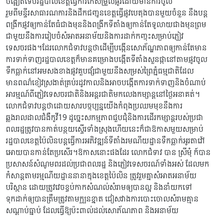
ចង្អៀតទើបរដ្ឋបាលខេត្តធ្វើការកែសម្រួលផ្លូវដោយមានការចូល
រួមពីមន្ទីរសាធារណការនិងដឹកជញ្ជូនខេត្តធ្វើផ្លូវបេតុងបានមួយចំនួន នឹងបន្ត
ពង្រីកផ្លូវឲ្យកាន់តែធំជាងមុននិងពង្រីកទីតាំងឲ្យកាន់តែទូលាយជាងមុនព្រម
ជាមួយនឹងការរៀបចំសំអាតអនាម័យនិងការដាក់កញ្ចុះសម្រាប់ភ្ញៀវ
ទេសចរផង។ដែរលោកជំទាវបន្តថាដើម្បីបង្កើនសោភ័ណ្ឌភាពឲ្យកាន់តែមាន
ការទាក់ទាញរដ្ឋបាលខេត្តក៏មានគម្រោងបង្កើតទីតាំងសួនផ្កានៅតាមផ្លូវចូល
ទឹកធ្លាក់នៅអមសងខាងផ្លូវគួបផ្សំជាមួយនឹងសម្រស់ព្រៃភ្នំធម្មជាតិដែល
មានពណ៌ខៀវស្រងាត់គ្រប់រដូវកាលនិងអាចបង្កើតការទាក់ទាញនិងចំណាប់
អារម្មណ៍ពីភ្ញៀវទេសចរជាតិនិងអន្តរជាតិមកលេងកម្សាន្តនៅថ្ងៃអនាគត់។
លោកជំទាវបន្តថាដោយសារបច្ចុប្បន្នយើងកំពុងប្រឈមមុខនឹងការ
ឆ្លងរាលដាលជំងឺកូវី19 ដូច្នេះសកម្មភាពជួបជុំនិងការដើរកម្សាន្តរបស់ប្រជា
ពលរដ្ឋត្រូវបានកាត់បន្ថយស្ទើរទាំងស្រុងហើយនេះក៏ជាឱកាសមួយសម្រាប់
រដ្ឋបាលខេត្តប៉ៃលិនបន្តធ្វើការអភិវឌ្ឍន៍ទីតាំងរមណីយដ្ឋានទឹកធ្លាក់អូរតាវ៉ៅ
អោយបានកាន់តែប្រសើរ។ឱកាសនោះផងដែរ លោកជំទាវ បាន ស្រីមុំ ក៍បាន
ប្រសាសន៍សំណូមពរដល់ប្រជាពលរដ្ឋ និងភ្ញៀវទេសចរណ៍ទាំងអស់ ដែលមក
កំសាន្តតាមរម្មណីយដ្ឋាននានាក្នុងខេត្តប៉ៃលិន ត្រូវរួមគ្នាសំអាតអនាម័យ
បរិស្ថាន ដោយត្រូវវេចខ្ចប់កាកសំណល់សំរាមឲ្យបានល្អ និងនាំយកទៅ
ទុកដាក់ឲ្យបានត្រឹមត្រូវតាមក្បួនខ្នាត ជៀសវាងការបោះចោលសំរាមគ្មាន
សណ្តាប់ធ្នាប់ ដែលធ្វើឱ្យប៉ះពាល់ដល់សោភ័ណភាព និងអនាម័យ