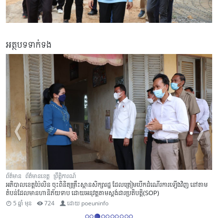
អត្ថបទទាក់ទង
ព័ត៌មាន
ព័ត៌មានខេត្ត
ព្រឹត្តិការណ៍
តាម
ក្រសួងសុខាភិបាល ប្រកាសបិទយុទ្ធនាការចាក់វ៉ាក់សាំងកូវីដ-១៩ ជូនប្រជាពលរដ្ឋអាយុ ១៨ឆ្
ឡើង ជុំទី១ នៅខេត្តប៉ៃលិន
5 ឆ្នាំ មុន
724
ដោយ
poeuninfo