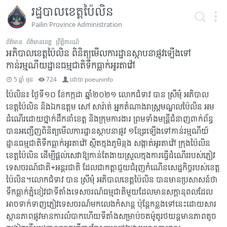
រដ្ឋបាលខេត្តប៉ៃលិន
Pailin Province Administration
ព័ត៌មាន
ព័ត៌មានខេត្ត
ព្រឹត្តិការណ៍
អភិបាលខេត្តប៉ៃលិន ពិនិត្យមើលការដ្ឋានស្ថាបនាផ្លូវឡើងទៅ
កាន់រម្មណីយដ្ឋានធម្មជាតិទឹកធ្លាក់អូរតាវ៉ៅ
5 ឆ្នាំ មុន
724
ដោយ
poeuninfo
ប៉ៃលិន៖ ថ្ងៃទី១០ ខែកក្កដា ឆ្នាំ២០២១ លោកជំទាវ បាន ស្រីមុំ អភិបាល
ខេត្តប៉ៃលិន និងឯកឧត្តម សៅ សារ៉ាត់ អ្នកតំណាងរាស្ត្រមណ្ឌលប៉ៃលិន អម
ដំណើរដោយថ្នាក់ដឹកនាំខេត្ត និងក្រុមការងារ ព្រមទាំងមន្ត្រីជំនាញពាក់ព័ន្ធ
បានអញ្ជើញពិនិត្យមើលការដ្ឋានស្ថាបនាផ្លូវ ១ខ្សែរឡើងទៅកាន់រម្មណីយ៍
ដ្ឋានធម្មជាតិទឹកធ្លាក់អូរតាវ៉ៅ ស្ថិតក្នុងភូមិខ្លុង សង្កាត់អូរតាវ៉ៅ ក្រុងប៉ៃលិន
ខេត្តប៉ៃលិន ដើម្បីផ្តល់សេវាឱ្យកាន់តែងាយស្រួលក្នុងការធ្វើដំណើររបស់ភ្ញៀវ
ទេសចរណ៍ជាតិ+អន្តរជាតិ ដែលជាកត្តាជួយជំរុញកំណើនសេដ្ឋកិច្ចរបស់ខេត្ត
ប៉ៃលិន។លោកជំទាវ បាន ស្រីមុំ អភិបាលខេត្តប៉ៃលិន បានមានប្រសាសន៍ថា
ទឹកធ្លាក់ភ្នំខៀវជាទីតាំងទេសចរណ៍ធម្មជាតិមួយដែលមានសក្តានុពលដែល
អាចទាក់ទាញភ្ញៀវទេសចរណ៍មកលេងកំសាន្ត ប៉ុន្តែកន្លងទៅនេះដោយសារ
ស្ថានភាពផ្លូវមានការលំបាកហើយទីតាំងសម្រាប់ចតម៉ូតូរថយន្តមានភាពតូច