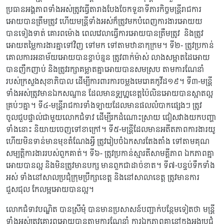
ប្រធានអង្គភាពទាំងអស់ត្រូវធ្វើតារាងបែងចែកទួនាទីភារកិច្ចមន្រ្តីរាជការ
អោយបានត្រឹមត្រូវ ហើយមន្រ្តីទាំងអស់ក៏ត្រូវមកបំពេញការងារអោយយ
បានទៀងទាត់ គោរពម៉ោង ពេលវេលាធ្វើការអោយបានត្រឹមត្រូវ និងត្រូវ
អោយតម្លៃការងារគ្នាទៅវិញ ទៅមក ទៅតាមឋានាកុក្រម។ ទី២- ត្រូវប្រកាន់
គោលការអនាម័យអោយបានខ្ចាប់ខ្ជួន ត្រូវពាក់ម៉ាស់ លាងសម្អាតដៃអោយ
បានញឹកញាប់ និងត្រូវរក្សាគម្លាតគ្នាអោយបានសមស្រប តាមការណែនាំ
របស់ក្រសួងសុខាភិបាល ដើម្បីការពារការចម្លងមេរោគកូវីដ១៩។ ទី៣-មន្រ្តី
ទាំងអស់ត្រូវមានឯកសណ្ឋាន ដែលមានឡូហ្គូខេត្តប៉ៃលិនអោយបានស្អាតល្អ
គ្រប់ៗគ្នា។ ទី៤-មន្រ្តីរាជការទាំងឡាយដែលមានផលលំបាកផ្សេងៗ ត្រូវ
ចូលជួបផ្ទាល់ជាមួយលោកជំទាវ ដើម្បីរកដំណោះស្រាយ ជៀសវាងយកបញ្ហា
ទាំងនោះ និយាយចេញទៅខាក្រៅ។ ទី៥-មន្រ្តីដែលមានអតីតភាពការងារយូ
ហើយមិនទាន់មានមុខតំណែងអ្វី ត្រូវរៀបចំឯកសារតែងតាំង ទៅតាមគុណ
សម្បត្តិការងាររបស់ពួកគាត់។ ទី៦- ត្រូវប្រកាន់ស្មារតីសាមគ្គីភាព ឯកភាពគ្នា
អោយបានល្អ និងមិនត្រូវមានបក្ស មានពួកជាដាច់ខាត។ ទី៧-បន្ទប់ទឹកទាំង
អស់ ទាំងនៅសាលប្រជុំក្រុមប្រឹក្សាខេត្ត និងនៅសាលាខេត្ត ត្រូវមានការ
ជួសជុល កែលម្អអោយបានល្អ។
លោកជំទាវបណ្ឌិត បានស្រីមុំ បានមានប្រសាសន៍បញ្ជាក់បន្ថែមទៀតថា មន្រ្តី
ទាំងអស់ត្រូវគោរពអោយបានតាមការណែនាំ ការឯកភាពគ្នានៅក្នុងអង្គប្រជុំ