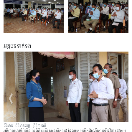
អត្ថបទទាក់ទង
ព័ត៌មាន
ព័ត៌មានខេត្ត
ព្រឹត្តិការណ៍
អភិបាលខេត្តប៉ៃលិន ចុះពិនិត្យគ្រឹះស្ថានសិក្សារដ្ឋ ដែលត្រៀមបើកដំណើរការឡើងវិញ នៅតាម