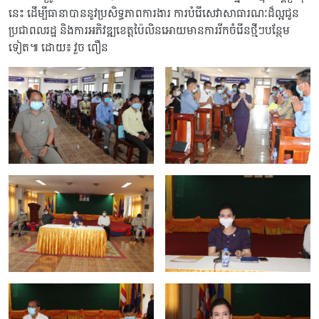
នេះ ដើម្បីធានាបាននូវប្រសិទ្ធភាពការងារ ការបំរើសេវាសាធារណៈដ៏ល្អជូន
ប្រជាពលរដ្ឋ និងការអភិវឌ្ឍខេត្តប៉ៃលិនអោយមានការរីកចំរើនថ្មីៗបន្ថែម
ទៀត៕ ដោយ៖ វួច ពឿន