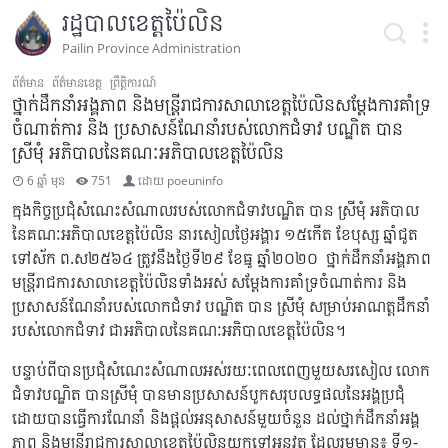
រដ្ឋបាលខេត្តប៉ៃលិន
Pailin Province Administration
ព័ត៌មាន
ព័ត៌មានខេត្ត
ព្រឹត្តិការណ៍
ថ្នាក់ដឹកនាំអង្គភាព និងមន្រ្តីរាជការសាលាខេត្តប៉ៃលិនសម្តែងការគាំទ្រ
ចំណាត់ការ និង ប្រសាសន៍ណែនាំរបស់លោកជំទាវ បណ្ឌិត បាន
ស្រីមុំ អភិបាលនៃគណៈអភិបាលខេត្តប៉ៃលិន
6 ឆ្នាំ មុន
751
ដោយ
poeuninfo
ក្នុងកិច្ចប្រជុំសំណេះសំណាលរបស់លោកជំទាវបណ្ឌិត បាន ស្រីមុំ អភិបាល
នៃគណៈអភិបាលខេត្តប៉ៃលិន នារសៀលថ្ងៃអង្គារ ១៥កើត ខែបុស្ស ឆ្នាំជូត
ទៅស័ក ព.ស២៥៦៤ ត្រូវនឹងថ្ងៃទី២៩ ខែធ្នូ ឆ្នាំ២០២០ ថ្នាក់ដឹកនាំអង្គភាព
មន្រ្តីរាជការសាលាខេត្តប៉ៃលិនទាំងអស់ សម្តែងការគាំទ្រចំណាត់ការ និង
ប្រសាសន៍ណែនាំរបស់លោកជំទាវ បណ្ឌិត បាន ស្រីមុំ សម្រាប់អាណត្តដឹកនាំ
របស់លោកជំទាវ ជាអភិបាលនៃគណៈអភិបាលខេត្តប៉ៃលិន។
បន្ទាប់ពីបានប្រជុំសំណេះសំណាលអស់រយៈពេលពេញមួយសរសៀល លោក
ជំទាវបណ្ឌិត បានស្រីមុំ បានមានប្រសាសន៍បូកសរុបលទ្ធផលនៃអង្គប្រជុំ
ដោយបានធ្វើការណែនាំ និងផ្តល់អនុសាសន៍មួយចំនួន ដល់ថ្នាក់ដឹកនាំអង្គ
ភាព និងមន្រ្តីរាជការសាលាខេត្តប៉ៃលិនយកទៅអនុវត្ត ដែលរួមមាន៖ ទី១-​