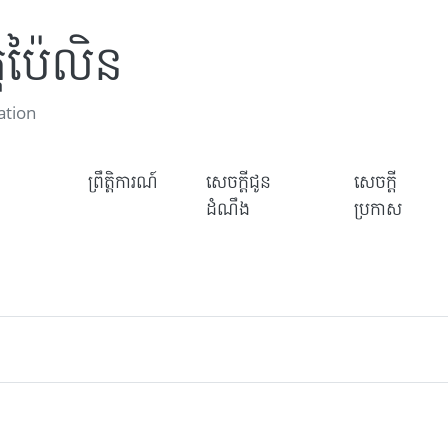
តប៉ៃលិន
ation
ព្រឹត្តិការណ៍
សេចក្តីជូន
សេចក្តី
ដំណឹង
ប្រកាស