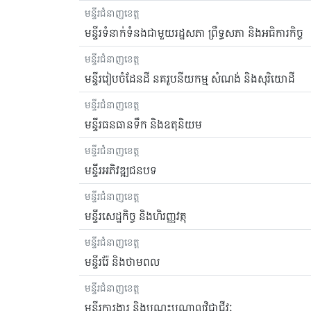
មន្ទីរជំនាញខេត្ត
មន្ទីរទំនាក់ទំនងជាមួយរដ្ឋសភា ព្រឹទ្ធសភា និងអធិការកិច្ច
មន្ទីរជំនាញខេត្ត
មន្ទីររៀបចំដែនដី នគរូបនីយកម្ម សំណង់ និងសុរិយោដី
មន្ទីរជំនាញខេត្ត
មន្ទីរធនធានទឹក និងឧតុនិយម
មន្ទីរជំនាញខេត្ត
មន្ទីរអភិវឌ្ឍជនបទ
មន្ទីរជំនាញខេត្ត
មន្ទីរសេដ្ឋកិច្ច និងហិរញ្ញវត្ថុ
មន្ទីរជំនាញខេត្ត
មន្ទីររ៉ែ និងថាមពល
មន្ទីរជំនាញខេត្ត
មន្ទីរការងារ និងបណ្តុះបណ្តាលវិជ្ជាជីវៈ