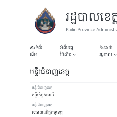
រដ្ឋបាលខេត្
Pailin Province Administr
✍ទំព័រ
អំពីខេត្ត
✎សេវា
ដើម
ប៉ៃលិន
រដ្ឋបាល
មន្ទីរជំនាញខេត្ត
មន្ទីរជំនាញខេត្ត
មន្ទីរកិច្ចការនារី
មន្ទីរជំនាញខេត្ត
សភាពាណិជ្ជកម្មខេត្ត