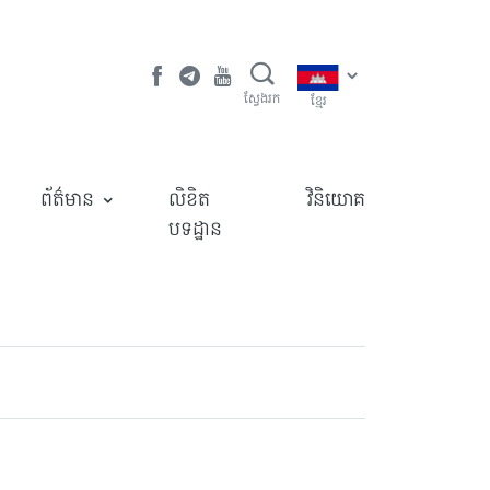
ស្វែងរក
ខ្មែរ
ព័ត៌មាន
លិខិត
វិនិយោគ
បទដ្ឋាន