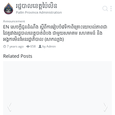
រដ្ឋបាលខេត្តប៉ៃលិន
Pailin Province Administration
Announcement
EN សេចក្តីជូនដំណឹង ស្តីពីការរៀបចំវេទិកាពិគ្រោះយោបល់ភាពជា
ដៃគូរវាងរដ្ឋបាលខេត្តបាត់ដំបង ជាមួយសមាគម សហគមន៍ និង
អង្គការមិនមែនរដ្ឋាភិបាល (សាកល្បង)
7 years ago
658
by
Admin
Related Posts