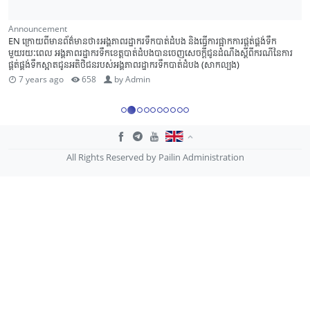
Announcement
EN ក្រោយពីមានព័ត៌មានថា៖អង្គភាពរដ្ឋាករទឹកបាត់ដំបង និងធ្វើការផ្អាកការផ្តត់ផ្គង់ទឹក
មួយរយៈពេល អង្គភាពរដ្ឋាករទឹកខេត្តបាត់ដំបងបានចេញសេចក្តីជូនដំណឹងស្តីពីករណីនៃការ
ផ្តត់ផ្គង់ទឹកស្អាតជូនអតិថិជនរបស់អង្គភាពរដ្ឋាករទឹកបាត់ដំបង (សាកល្បង)
7 years ago
658
by
Admin
All Rights Reserved by Pailin Administration