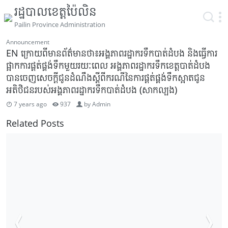
រដ្ឋបាលខេត្តប៉ៃលិន
Pailin Province Administration
Announcement
EN ក្រោយពីមានព័ត៌មានថា៖អង្គភាពរដ្ឋាករទឹកបាត់ដំបង និងធ្វើការ
ផ្អាកការផ្តត់ផ្គង់ទឹកមួយរយៈពេល អង្គភាពរដ្ឋាករទឹកខេត្តបាត់ដំបង
បានចេញសេចក្តីជូនដំណឹងស្តីពីករណីនៃការផ្តត់ផ្គង់ទឹកស្អាតជូន
អតិថិជនរបស់អង្គភាពរដ្ឋាករទឹកបាត់ដំបង (សាកល្បង)
7 years ago
937
by
Admin
Related Posts