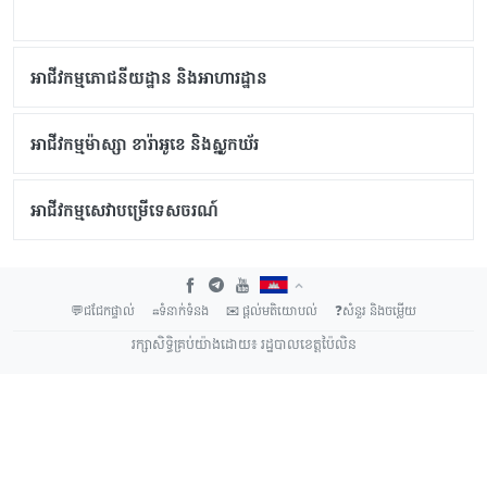
អាជីវកម្មភោជនីយដ្ឋាន និងអាហារដ្ឋាន
អាជីវកម្មម៉ាស្សា ខារ៉ាអូខេ និងស្នូកឃ័រ
អាជីវកម្មសេវាបម្រើទេសចរណ៍
💬ជជែកផ្ទាល់
☎ទំនាក់ទំនង
✉ ផ្តល់មតិយោបល់
❓សំនួរ និង​ចម្លើយ
រក្សាសិទ្ធិគ្រប់យ៉ាងដោយ៖ រដ្ឋបាលខេត្តប៉ៃលិន