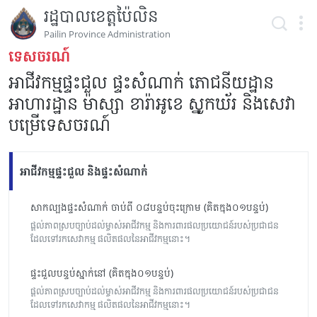
រដ្ឋបាលខេត្តប៉ៃលិន
Pailin Province Administration
ទេសចរណ៍
អាជីវកម្មផ្ទះជួល ផ្ទះសំណាក់ ភោជនីយដ្ឋាន
អាហារដ្ឋាន ម៉ាស្សា ខារ៉ាអូខេ ស្នូកឃ័រ និងសេវា
បម្រើទេសចរណ៍
អាជីវកម្មផ្ទះជួល និងផ្ទះសំណាក់
សាកល្បងផ្ទះសំណាក់ ចាប់ពី ០៨បន្ទប់ចុះក្រោម (គិតក្នុង០១បន្ទប់)
ផ្តល់ភាពស្របច្បាប់ដល់ម្ចាស់អាជីវកម្ម និងការពារផលប្រយោជន៍របស់ប្រជាជន
ដែលទៅរកសេវាកម្ម ផលិតផលនៃអាជីវកម្មនោះ។
ផ្ទះជួលបន្ទប់ស្នាក់នៅ (គិតក្នុង០១បន្ទប់)
ផ្តល់ភាពស្របច្បាប់ដល់ម្ចាស់អាជីវកម្ម និងការពារផលប្រយោជន៍របស់ប្រជាជន
ដែលទៅរកសេវាកម្ម ផលិតផលនៃអាជីវកម្មនោះ។