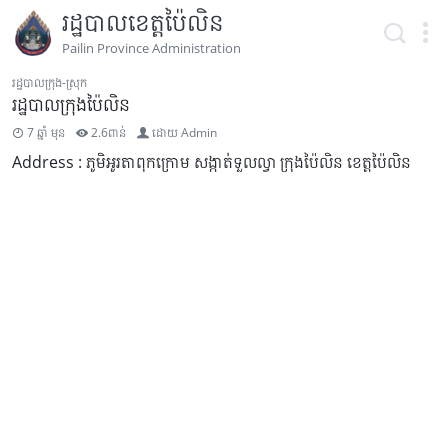
រដ្ឋបាលខេត្តប៉ៃលិន
Pailin Province Administration
រដ្ឋបាលក្រុង-ស្រុក
រដ្ឋបាលក្រុងប៉ៃលិន
7 ឆ្នាំ មុន
2.6ពាន់
ដោយ
Admin
Address : ភូមិអូរតាពុកក្រោម សង្កាត់ទួលល្វា ក្រុងប៉ៃលិន ខេត្តប៉ៃលិន