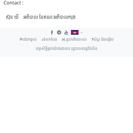
Contact :
ស៊ុន យី
អភិបាល នៃគណៈអភិបាលករុង
💬ជជែកផ្ទាល់
☎ទំនាក់ទំនង
✉ ផ្តល់មតិយោបល់
❓សំនួរ និង​ចម្លើយ
រក្សាសិទ្ធិគ្រប់យ៉ាងដោយ៖ រដ្ឋបាលខេត្តប៉ៃលិន